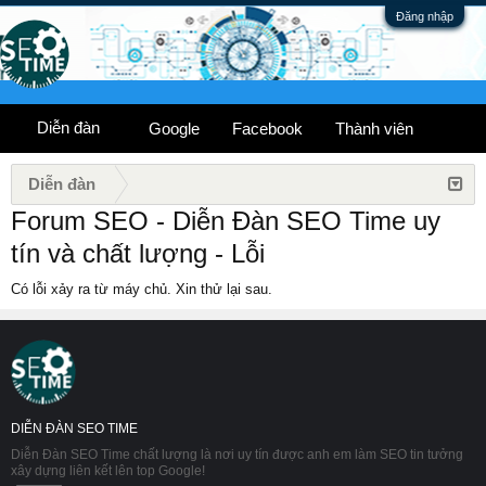
Đăng nhập
Diễn đàn
Google
Facebook
Thành viên
Diễn đàn
Forum SEO - Diễn Đàn SEO Time uy
tín và chất lượng - Lỗi
Có lỗi xảy ra từ máy chủ. Xin thử lại sau.
DIỄN ĐÀN SEO TIME
Diễn Đàn SEO Time chất lượng là nơi uy tín được anh em làm SEO tin tưởng
xây dựng liên kết lên top Google!