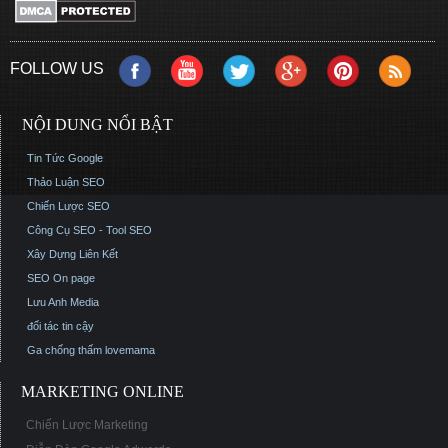
FOLLOW US
NỘI DUNG NỔI BẬT
Tin Tức Google
Thảo Luận SEO
Chiến Lược SEO
Công Cụ SEO - Tool SEO
Xây Dựng Liên Kết
SEO On page
Lưu Anh Media
đối tác tin cậy
Ga chống thấm
lovemama
MARKETING ONLINE
Chiến Lược Marketing