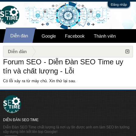
Đăng nhập
Diễn đàn
Google
Facebook
Thành viên
Diễn đàn
Forum SEO - Diễn Đàn SEO Time uy
tín và chất lượng - Lỗi
Có lỗi xảy ra từ máy chủ. Xin thử lại sau.
DIỄN ĐÀN SEO TIME
Diễn Đàn SEO Time chất lượng là nơi uy tín được anh em làm SEO tin tưởng
xây dựng liên kết lên top Google!