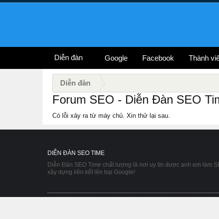
Diễn đàn
Google
Facebook
Thành vi
Diễn đàn
Forum SEO - Diễn Đàn SEO Time
Có lỗi xảy ra từ máy chủ. Xin thử lại sau.
DIỄN ĐÀN SEO TIME
Diễn Đàn SEO Time chất lượng là nơi uy tín được anh em làm S
xây dựng liên kết lên top Google!