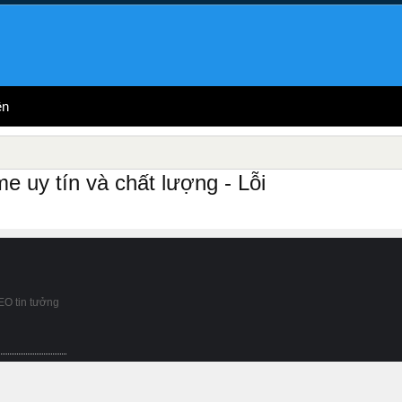
ên
 uy tín và chất lượng - Lỗi
EO tin tưởng