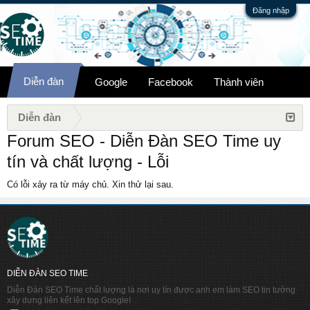
Đăng nhập
Diễn đàn
Google
Facebook
Thành viên
Diễn đàn
Forum SEO - Diễn Đàn SEO Time uy
tín và chất lượng - Lỗi
Có lỗi xảy ra từ máy chủ. Xin thử lại sau.
DIỄN ĐÀN SEO TIME
Diễn Đàn SEO Time chất lượng là nơi uy tín được anh em làm SEO tin tưởng
xây dựng liên kết lên top Google!