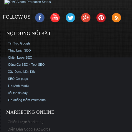
FOLLOW US
NỘI DUNG NỔI BẬT
Tin Tức Google
Thảo Luận SEO
Chiến Lược SEO
Công Cụ SEO - Tool SEO
Xây Dựng Liên Kết
SEO On page
Lưu Anh Media
đối tác tin cậy
Ga chống thấm
lovemama
MARKETING ONLINE
Chiến Lược Marketing
Diễn Đàn Google Adwords