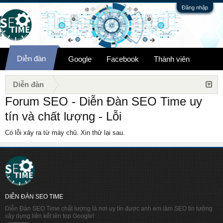
Đăng nhập
Diễn đàn
Google
Facebook
Thành viên
Diễn đàn
Forum SEO - Diễn Đàn SEO Time uy
tín và chất lượng - Lỗi
Có lỗi xảy ra từ máy chủ. Xin thử lại sau.
DIỄN ĐÀN SEO TIME
Diễn Đàn SEO Time chất lượng là nơi uy tín được anh em làm SEO tin tưởng
xây dựng liên kết lên top Google!