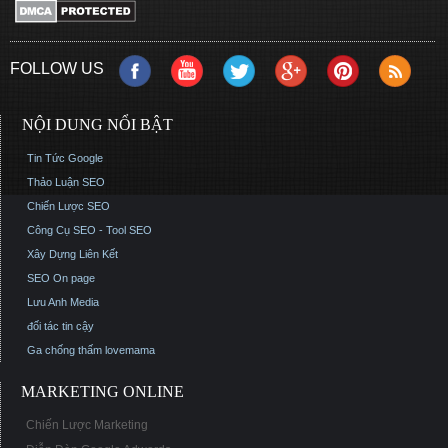
FOLLOW US
NỘI DUNG NỔI BẬT
Tin Tức Google
Thảo Luận SEO
Chiến Lược SEO
Công Cụ SEO - Tool SEO
Xây Dựng Liên Kết
SEO On page
Lưu Anh Media
đối tác tin cậy
Ga chống thấm
lovemama
MARKETING ONLINE
Chiến Lược Marketing