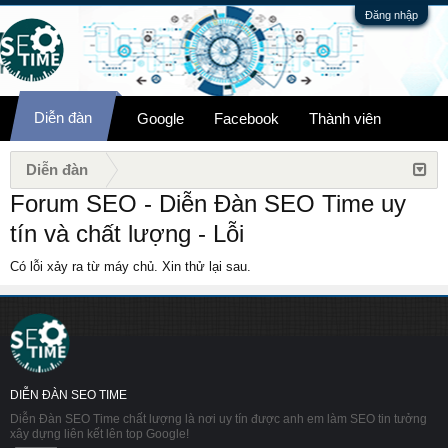
Đăng nhập
Diễn đàn
Google
Facebook
Thành viên
Diễn đàn
Forum SEO - Diễn Đàn SEO Time uy
tín và chất lượng - Lỗi
Có lỗi xảy ra từ máy chủ. Xin thử lại sau.
DIỄN ĐÀN SEO TIME
Diễn Đàn SEO Time chất lượng là nơi uy tín được anh em làm SEO tin tưởng
xây dựng liên kết lên top Google!