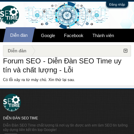
Đăng nhập
Diễn đàn
Google
Facebook
Thành viên
Diễn đàn
Forum SEO - Diễn Đàn SEO Time uy
tín và chất lượng - Lỗi
Có lỗi xảy ra từ máy chủ. Xin thử lại sau.
DIỄN ĐÀN SEO TIME
Diễn Đàn SEO Time chất lượng là nơi uy tín được anh em làm SEO tin tưởng
xây dựng liên kết lên top Google!