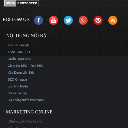
FOLLOW US
NỘI DUNG NỔI BẬT
Tin Tức Google
Thảo Luận SEO
Chiến Lược SEO
Công Cụ SEO - Tool SEO
Xây Dựng Liên Kết
SEO On page
Lưu Anh Media
đối tác tin cậy
Ga chống thấm
lovemama
MARKETING ONLINE
Chiến Lược Marketing