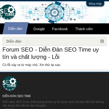
Đăng nhập
Diễn đàn
Google
Facebook
Thành viên
Diễn đàn
Forum SEO - Diễn Đàn SEO Time uy
tín và chất lượng - Lỗi
Có lỗi xảy ra từ máy chủ. Xin thử lại sau.
DIỄN ĐÀN SEO TIME
Diễn Đàn SEO Time chất lượng là nơi uy tín được anh em làm SEO tin tưởng
xây dựng liên kết lên top Google!