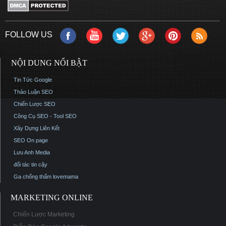
FOLLOW US
NỘI DUNG NỔI BẬT
Tin Tức Google
Thảo Luận SEO
Chiến Lược SEO
Công Cụ SEO - Tool SEO
Xây Dựng Liên Kết
SEO On page
Lưu Anh Media
đối tác tin cậy
Ga chống thấm
lovemama
MARKETING ONLINE
Chiến Lược Marketing