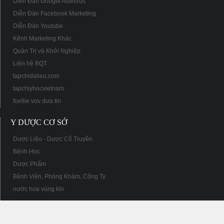
Diễn Đàn Google Adwords
Diễn Đàn Facebook Marketing
Diễn Đàn Youtube
Kênh Marketing Khác
Quản Trị và Khởi Nghiệp
Liên hệ BQT
tapchidalieu.com
tapchiyhocvietnam
foellie vov đưa tin
Y DƯỢC CƠ SỞ
Dược Liệu - Dược Cổ Truyền
Bệnh Học
Dược Phẩm
Bệnh Viện, Phòng Khám, Công Ty
nước hoa vùng kín
Diễn đàn
SEO Time
sử dụng XenForo™ ©2017-2022 XenForo Ltd.