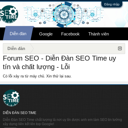
Đăng nhập
Diễn đàn
Google
Facebook
Thành viên
Diễn đàn
Forum SEO - Diễn Đàn SEO Time uy
tín và chất lượng - Lỗi
Có lỗi xảy ra từ máy chủ. Xin thử lại sau.
DIỄN ĐÀN SEO TIME
Diễn Đàn SEO Time chất lượng là nơi uy tín được anh em làm SEO tin tưởng
xây dựng liên kết lên top Google!