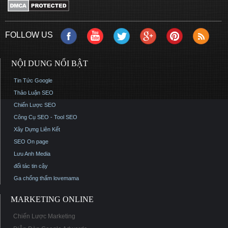
FOLLOW US
NỘI DUNG NỔI BẬT
Tin Tức Google
Thảo Luận SEO
Chiến Lược SEO
Công Cụ SEO - Tool SEO
Xây Dựng Liên Kết
SEO On page
Lưu Anh Media
đối tác tin cậy
Ga chống thấm
lovemama
MARKETING ONLINE
Chiến Lược Marketing