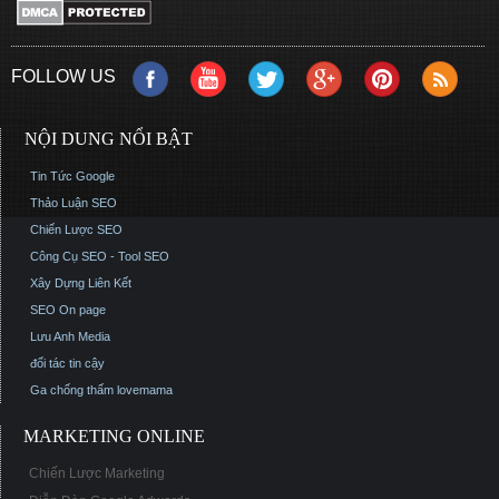
FOLLOW US
NỘI DUNG NỔI BẬT
Tin Tức Google
Thảo Luận SEO
Chiến Lược SEO
Công Cụ SEO - Tool SEO
Xây Dựng Liên Kết
SEO On page
Lưu Anh Media
đối tác tin cậy
Ga chống thấm
lovemama
MARKETING ONLINE
Chiến Lược Marketing