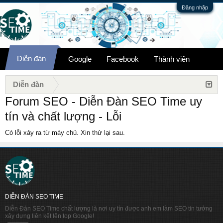
Đăng nhập
Diễn đàn
Google
Facebook
Thành viên
Diễn đàn
Forum SEO - Diễn Đàn SEO Time uy
tín và chất lượng - Lỗi
Có lỗi xảy ra từ máy chủ. Xin thử lại sau.
DIỄN ĐÀN SEO TIME
Diễn Đàn SEO Time chất lượng là nơi uy tín được anh em làm SEO tin tưởng
xây dựng liên kết lên top Google!