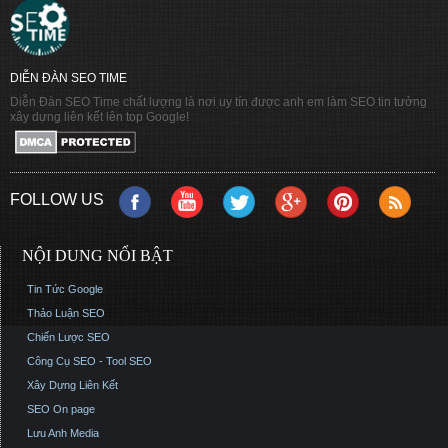
DIỄN ĐÀN SEO TIME
Diễn Đàn SEO Time chất lượng là nơi uy tín được anh em làm SEO tin tưởng
xây dựng liên kết lên top Google!
FOLLOW US
NỘI DUNG NỔI BẬT
Tin Tức Google
Thảo Luận SEO
Chiến Lược SEO
Công Cụ SEO - Tool SEO
Xây Dựng Liên Kết
SEO On page
Lưu Anh Media