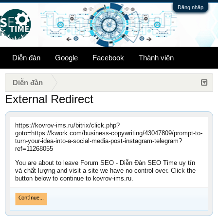
Đăng nhập
Diễn đàn
Google
Facebook
Thành viên
Diễn đàn
External Redirect
https://kovrov-ims.ru/bitrix/click.php?
goto=https://kwork.com/business-copywriting/43047809/prompt-to-
turn-your-idea-into-a-social-media-post-instagram-telegram?
ref=11268055
You are about to leave Forum SEO - Diễn Đàn SEO Time uy tín
và chất lượng and visit a site we have no control over. Click the
button below to continue to kovrov-ims.ru.
Continue...