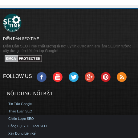
DIỄN ĐÀN SEO TIME
Diễn Đàn SEO Time chất lượng là nơi uy tín được anh em làm SEO tin tưởng
xây dựng liên kết lên top Google!
FOLLOW US
NỘI DUNG NỔI BẬT
Tin Tức Google
Thảo Luận SEO
Chiến Lược SEO
Công Cụ SEO - Tool SEO
Xây Dựng Liên Kết